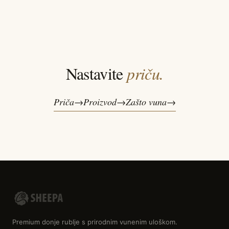
Nastavite
priču.
Priča
Proizvod
Zašto vuna
Premium donje rublje s prirodnim vunenim uloškom.