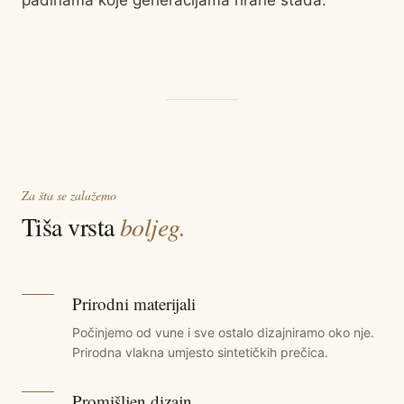
padinama koje generacijama hrane stada.
Za šta se zalažemo
Tiša vrsta
boljeg.
Prirodni materijali
Počinjemo od vune i sve ostalo dizajniramo oko nje.
Prirodna vlakna umjesto sintetičkih prečica.
Promišljen dizajn